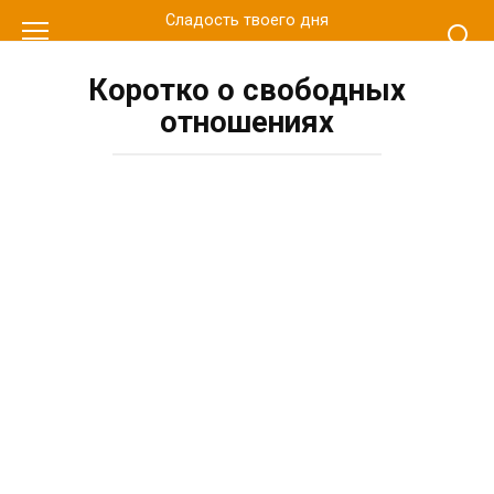
Перейти
Сладость твоего дня
к
контенту
Коротко о свободных
отношениях