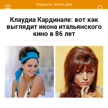
Перейти
Сладость твоего дня
к
контенту
Клаудиа Кардинале: вот как
выглядит икона итальянского
кино в 86 лет