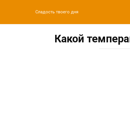
Перейти
к
Сладость твоего дня
контенту
Какой темпер