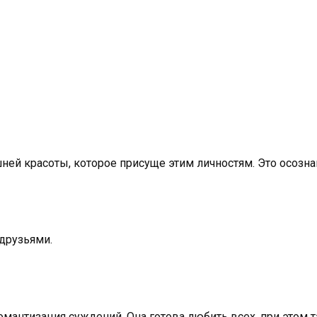
ней красоты, которое присуще этим личностям. Это осозн
друзьями.
омантизация суждений. Она готова любить всех, при этом