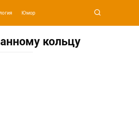
логия
Юмор
анному кольцу