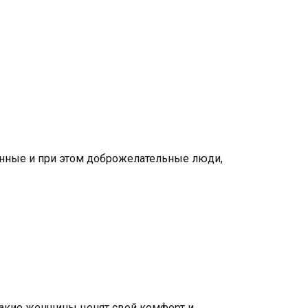
анные и при этом доброжелательные люди,
 такие женщины ценят свой комфорт и