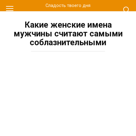
Перейти
Сладость твоего дня
к
контенту
Какие женские имена
мужчины считают самыми
соблазнительными