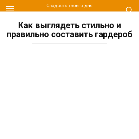
Перейти
Сладость твоего дня
к
контенту
Как выглядеть стильно и
правильно составить гардероб