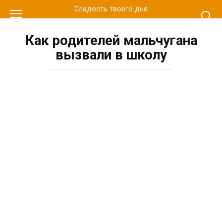
Перейти
Сладость твоего дня
к
контенту
Как родителей мальчугана
вызвали в школу