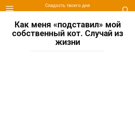
Перейти
Сладость твоего дня
к
контенту
Как меня «подставил» мой
собственный кот. Случай из
жизни