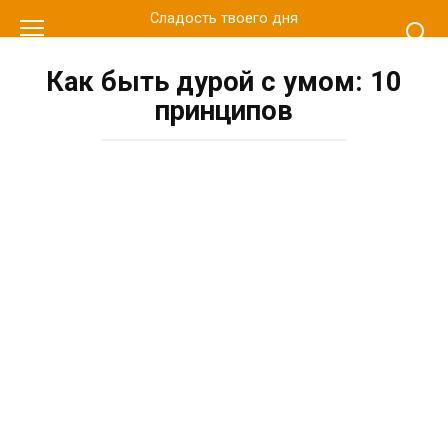
Перейти
Сладость твоего дня
к
контенту
Как быть дурой с умом: 10
принципов