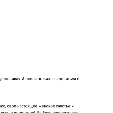
дельника». А окончательно закрепиться в
о, свое настоящее женское счастье и
и еще студенткой. Ее брак продержался