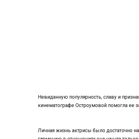
Невиданную популярность, славу и призна
кинематографе Остроумовой помогла ее зв
Личная жизнь актрисы было достаточно н
гармонию в отношениях она нашла только