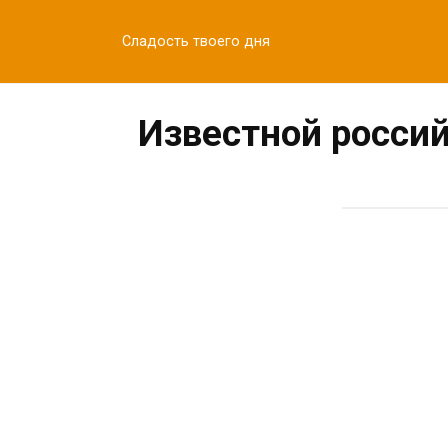
Перейти
к
Сладость твоего дня
контенту
Известной россий