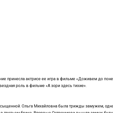
ние принесла актрисе ее игра в фильме «Доживем до поне
ездная роль в фильме «А зори здесь тихие».
асыщенной. Ольга Михайловна была трижды замужем, однак
 в третьем браке. Впервые Остроумова вышла замуж будуч