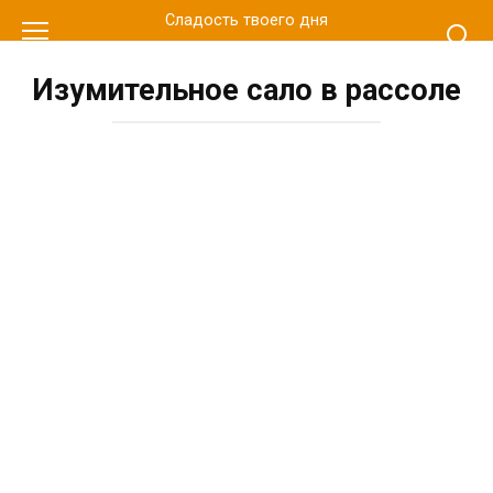
Перейти
Сладость твоего дня
к
контенту
Изумительное сало в рассоле