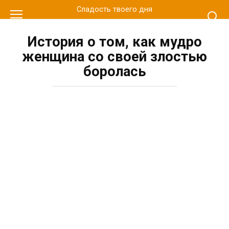
Перейти
Сладость твоего дня
к
контенту
История о том, как мудро
женщина со своей злостью
боролась