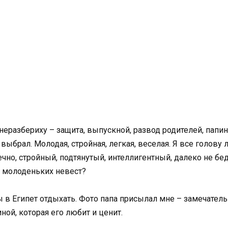
азбериху – защита, выпускной, развод родителей, папина 
брал. Молодая, стройная, легкая, веселая. Я все голову л
нечно, стройный, подтянутый, интеллигентный, далеко не б
я молоденьких невест?
Египет отдыхать. Фото папа присылал мне – замечательная
ной, которая его любит и ценит.