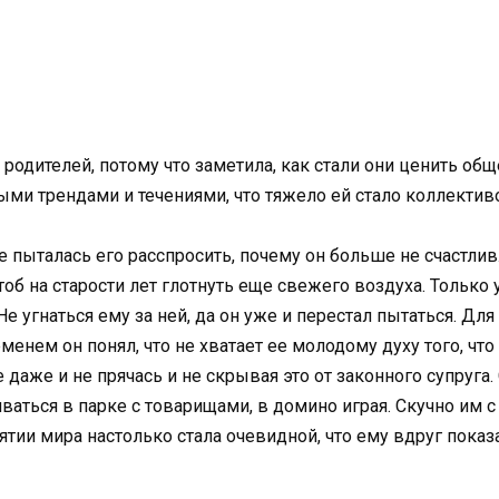
 родителей, потому что заметила, как стали они ценить об
овыми трендами и течениями, что тяжело ей стало коллекти
се пыталась его расспросить, почему он больше не счастлив
об на старости лет глотнуть еще свежего воздуха. Только
 угнаться ему за ней, да он уже и перестал пытаться. Для 
менем он понял, что не хватает ее молодому духу того, что 
же и не прячась и не скрывая это от законного супруга. 
иваться в парке с товарищами, в домино играя. Скучно им 
иятии мира настолько стала очевидной, что ему вдруг показ