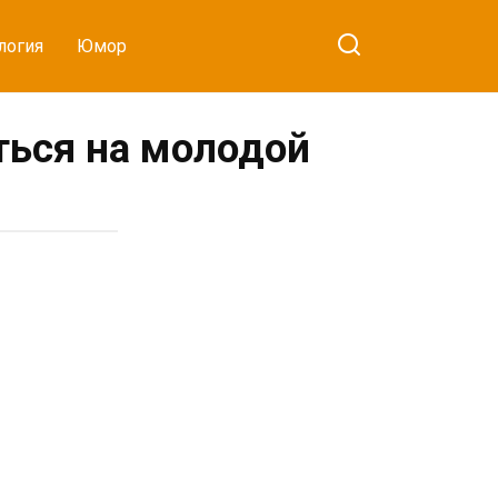
логия
Юмор
ться на молодой