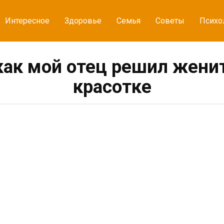
Интересное
Здоровье
Семья
Советы
Психо
 как мой отец решил жени
красотке