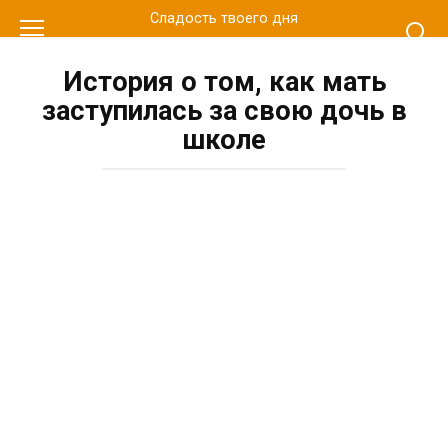
Перейти
Сладость твоего дня
к
контенту
История о том, как мать
заступилась за свою дочь в
школе