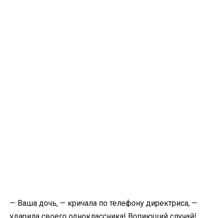
— Ваша дочь, — кричала по телефону директриса, —
ударила своего одноклассника! Вопиющий случай!