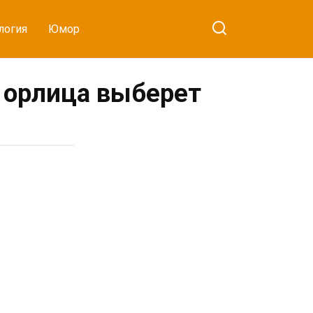
логия
Юмор
 орлица выберет