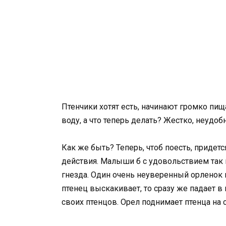
Птенчики хотят есть, начинают громко пища
воду, а что теперь делать? Жестко, неудобн
Как же быть? Теперь, чтоб поесть, приде
действия. Малыши б с удовольствием так 
гнезда. Один очень неуверенный орленок 
птенец выскакивает, то сразу же падает в 
своих птенцов. Орел поднимает птенца на с