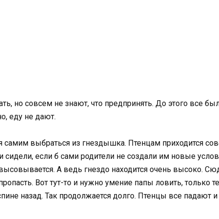
ть, но совсем не знают, что предпринять. До этого все бы
о, еду не дают.
тся самим выбраться из гнездышка. Птенцам приходится с
и сидели, если б сами родители не создали им новые усло
высовывается. А ведь гнездо находится очень высоко. Сюд
пропасть. Вот тут-то и нужно умение папы ловить, только т
пине назад. Так продолжается долго. Птенцы все падают и п