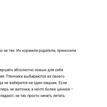
ло не так. Их кормили родители, приносили
овершать абсолютно новые для себя
вия. Птенчики выбираются из своего
а не взберется ни один хищник. Если
еперь не веточки, а нечто более ценное –
адают, не так просто начать летать.