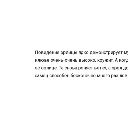
Поведение орлицы ярко демонстрирует муд
клюве очень-очень высоко, кружит. А когд
ее орлице. Та снова роняет ветку, а орел 
самец способен бесконечно много раз лови