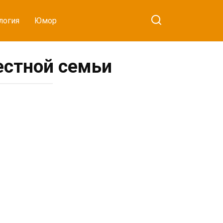
логия
Юмор
естной семьи