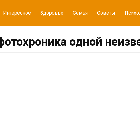
Интересное
Здоровье
Семья
Советы
Психо
фотохроника одной неизв