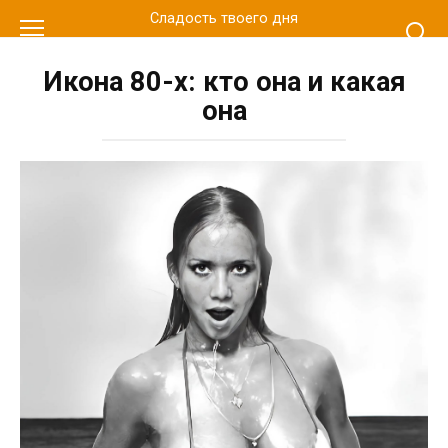
Перейти
Сладость твоего дня
к
контенту
Икона 80-х: кто она и какая
она