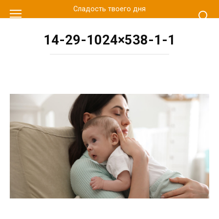
Перейти
Сладость твоего дня
к
контенту
14-29-1024×538-1-1