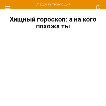
Перейти
Сладость твоего дня
к
контенту
Хищный гороскоп: а на кого
похожа ты