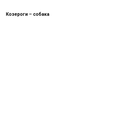
Кoзероги – собака