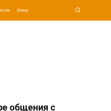
логия
Юмор
ре общения с