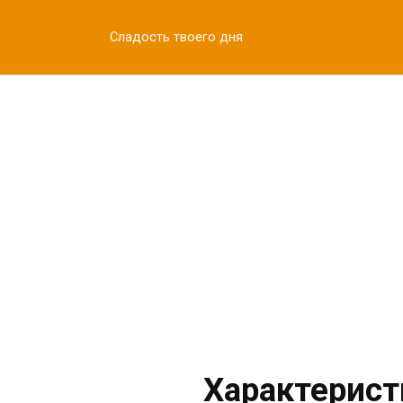
Перейти
к
Сладость твоего дня
контенту
Характерист