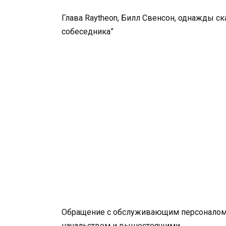
Глава Raytheon, Билл Свен­сон, однажды с
собеседника”
Обращение с обслуживающим персоналом го
начальством и вышестоящими.