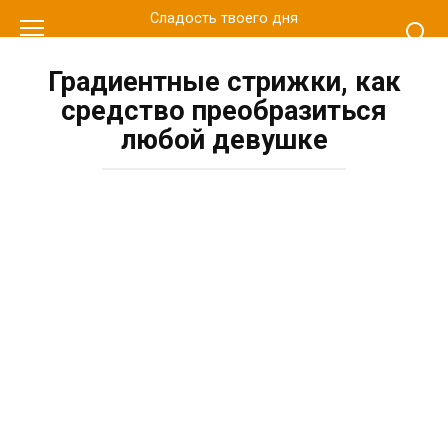
Перейти
Сладость твоего дня
к
контенту
Градиентные стрижки, как
средство преобразиться
любой девушке