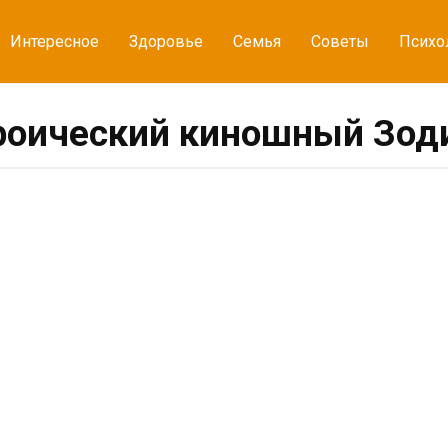
Интересное
Здоровье
Семья
Советы
Психо
роический киношный Зод