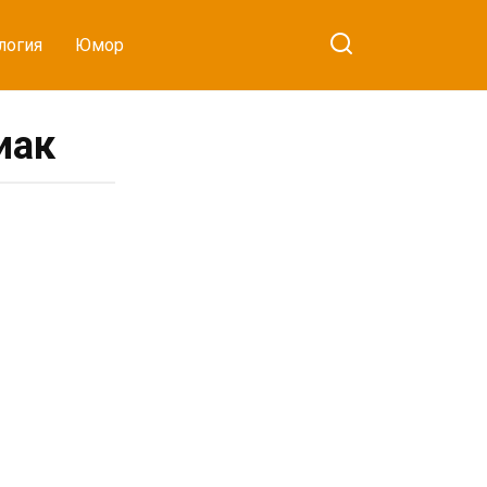
логия
Юмор
иак