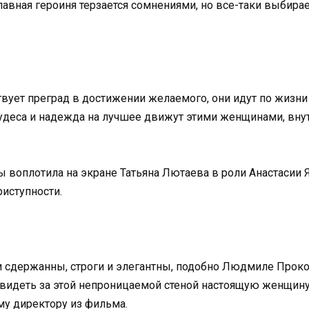
лавная героиня терзается сомнениями, но все-таки выбира
ует преград в достижении желаемого, они идут по жизни с
удеса и надежда на лучшее движут этими женщинами, внут
воплотила на экране Татьяна Лютаева в роли Анастасии Я
риступности.
 сдержанны, строги и элегантны, подобно Людмиле Прок
видеть за этой непроницаемой стеной настоящую женщину
му директору из фильма.