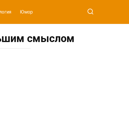
логия
Юмор
льшим смыслом