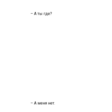
– А ты где?
– А меня нет.