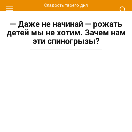
Перейти
Сладость твоего дня
к
контенту
— Даже не начинай — рожать
детей мы не хотим. Зачем нам
эти спиногрызы?