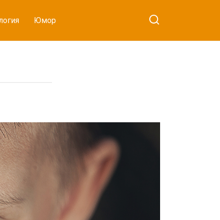
логия
Юмор