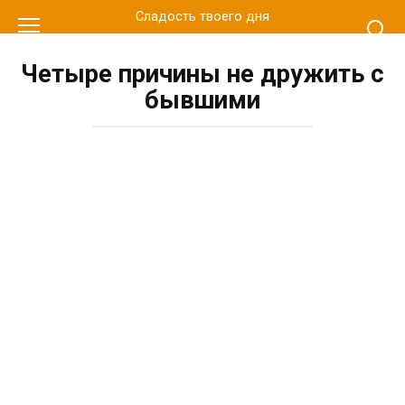
Перейти
Сладость твоего дня
к
контенту
Четыре причины не дружить с
бывшими