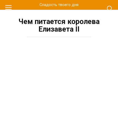
Перейти
Сладость твоего дня
к
контенту
Чем питается королева
Елизавета ІІ