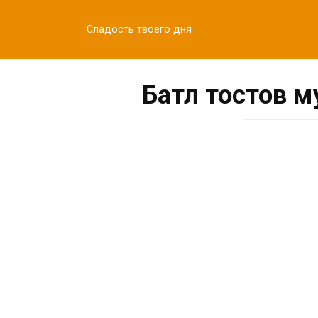
Перейти
к
Сладость твоего дня
контенту
Батл тостов 