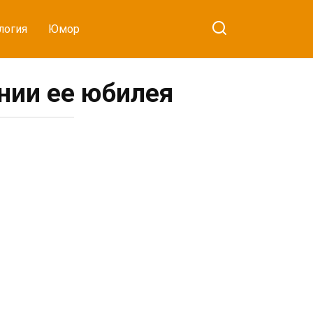
логия
Юмор
нии ее юбилея