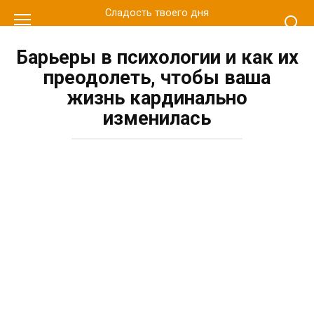
Перейти
Сладость твоего дня
к
контенту
Барьеры в психологии и как их
преодолеть, чтобы ваша
жизнь кардинально
изменилась