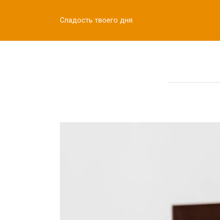
Перейти
к
Сладость твоего дня
контенту