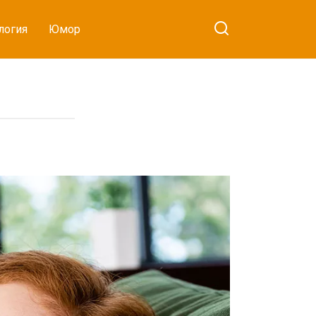
логия
Юмор