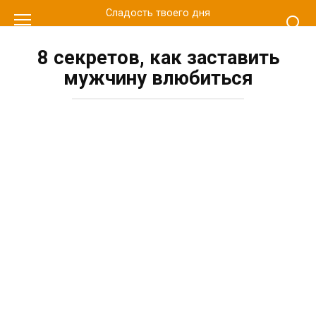
Перейти
Сладость твоего дня
к
контенту
8 секретов, как заставить
мужчину влюбиться