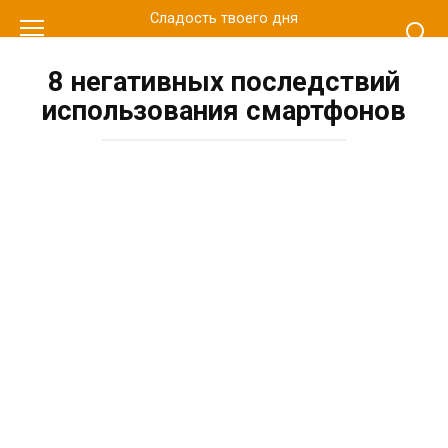
Перейти
Сладость твоего дня
к
контенту
8 негативных последствий
использования смартфонов