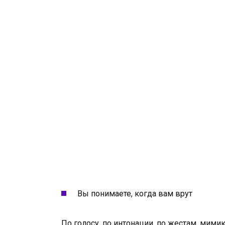
Вы понимаете, когда вам врут
По голосу, по интонации, по жестам, мими