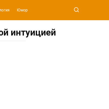
логия
Юмор
той интуицией