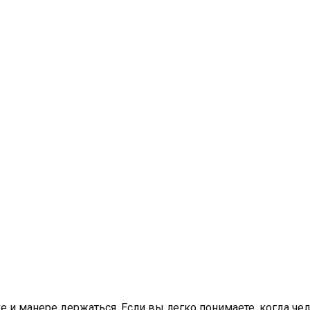
ке и манере держаться. Если вы легко понимаете, когда че