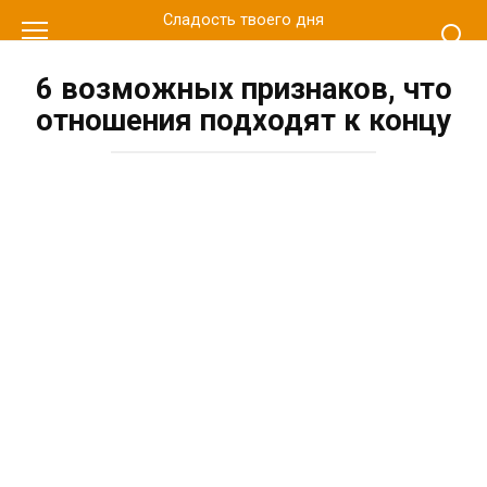
Перейти
Сладость твоего дня
к
контенту
6 возможных признаков, что
отношения подходят к концу