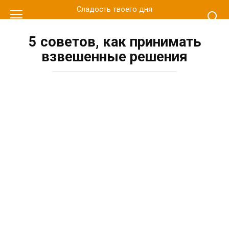
Перейти
Сладость твоего дня
к
контенту
5 советов, как принимать
взвешенные решения