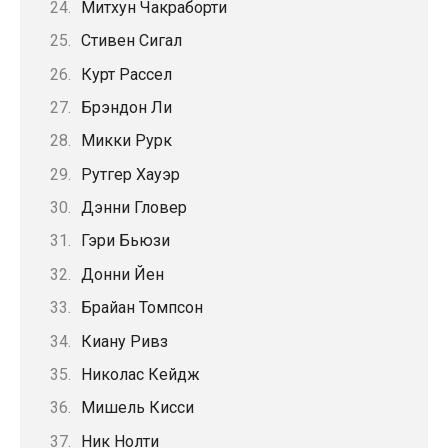
Митхун Чакраборти
Стивен Сигал
Курт Рассел
Брэндон Ли
Микки Рурк
Рутгер Хауэр
Дэнни Гловер
Гэри Бьюзи
Донни Йен
Брайан Томпсон
Киану Ривз
Николас Кейдж
Мишель Кисси
Ник Нолти