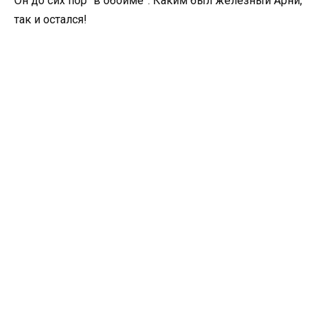
Он до сих пор “в обойме”. Каким был железный Арни,
так и остался!