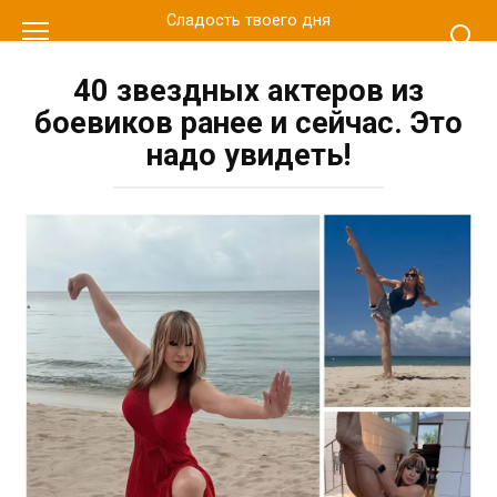
Перейти
Сладость твоего дня
к
контенту
40 звездных актеров из
боевиков ранее и сейчас. Это
надо увидеть!