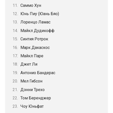
Саммо Хун
Юнь Пиу (Юань Бяо)
Лоренцо Ламас
Майкл Дудикофф
Синтия Ротрок
Марк Дакаскос
Майкл Паре
Джет Ли
Антонио Бандерас
Мел Гибсон
Дэнни Трехо
Том Беренджер
Чоу Юньфат