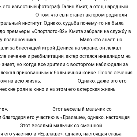
ь его известный фотограф Галин Кмит, а отец народный
ом, что сын станет актером родители
тральный институт. Однако, судьба почему-то не была
 до премьеры «Спортлото-82» Кмита забрали на службу в
му позвоночника.
Мало кто знает, но
али за блестящей игрой Дениса на экране, он лежал
ле лечения и реабилитации, актер остался инвалидом на
когда все зрители с восторгом наблюдали за
н лежал прикованным к больничной койке. После лечения
идом на всю жизнь.
Однако, даже это его
ческие роли в кино и на этом его актерская жизнь
го».
Этот веселый мальчик со
лагодаря его участию в «Ералаше», однако, настоящая
веселый мальчик со смешной
 его участию в «Ералаше», однако, настоящая слава