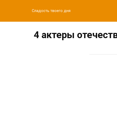
Перейти
к
Сладость твоего дня
контенту
4 актеры отечест