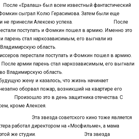
лаш» был всем известный фантастический
е Фомкин сыграл Колю Герасимова. Затем были еще
ни не принесли Алексею успеха.
После
естали поступать и Фомкин пошел в армию. Именно это
ии парень стал наркозависимым, его выгнали из
ереехал во Владимирскую область.
еров перестали поступать и Фомкин пошел в армию.
а. После армии парень стал наркозависимым, его выгнали
е переехал во Владимирскую область.
ую жену и казалось, что жизнь начинает
внезапно оборвал пожар, возникший на квартире его
шло это в день защитника отечества. С
сем, кроме Алексея.
 звезда советского кино тоже является
ктера работал директором на «Мосфильме», а мама
 этой же студии.
Эта звезда