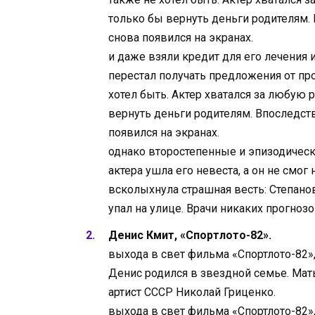
только бы вернуть деньги родителям.
снова появился на экранах.
Однако,
и даже взяли кредит для его лечения
перестал получать предложения от пр
хотел быть. Актер хватался за любую 
вернуть деньги родителям. Впоследст
появился на экранах.
На этот раз
однако второстепенные и эпизодически
актера ушла его невеста, а он не смог
всколыхнула страшная весть: Степано
упал на улице. Врачи никаких прогнозо
Денис Кмит, «Спортлото-82».
выхода в свет фильма «Спортлото-82»,
Денис родился в звездной семье. Мат
артист СССР Николай Гриценко.
Наст
выхода в свет фильма «Спортлото-82»,