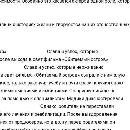
симости. Особенно это касается актеров одной роли, кото
альных историях жизни и творчества наших отечественных
в».
Слава и успех, которые
после выхода в свет фильма «Обитаемый остров»
ва и успех, которые неожиданно
 в свет фильма «Обитаемый остров» сыграли с ним злую
о закончил учебу и почти сразу получил свою
 своими эмоциями и амбициями. Он прислушивался к
я за помощью к специалистам. Медики диагностировали
Однако, родители не переставали
ля его лечения и реабилитации. После выздоровления
ния от продюсеров, но в долгу перед родителями он
за любую работу и даже мыл троллейбусы по ночам,