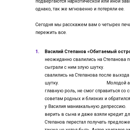
подвергаются наркотической или иной зави
однако, так же мгновенно и потеряли ее.
Сегодня мы расскажем вам о четырех печ
пережить все.
Василий Степанов «Обитаемый остро
неожиданно свалились на Степанова 
сыграли с ним злую шутку.
Сла
свалились на Степанова после выхода
шутку.
Молодой актер, тольк
главную роль, не смог справиться со
советам родных и близких и обратилс
у Василия маниакальную депрессию.
верить в сына и даже взяли кредит д
Степанов перестал получать предложе
также не хотел быть. Актер хватался 