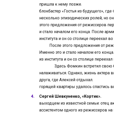
пришла к нему позже.
После «Ера
блокбастер «Гостья из будущего», гд
несколько эпизодических ролей, но о
этого предложения от режиссеров пер
и стало началом его конца. После арм
института и он со столице п
После этого предложения от режисс
Именно это и стало началом его конц
из института и он со столиц
Здесь Фомкин встретил свою будущ
налаживаться. Однако, жизнь актера 
друга, где Алексей отдыхал.
Произо
горящей квартиры удалось спастись в
Сергей Шевкуненко, «Кортик».
Эта
выходцем из известной семьи: отец а
ассистентом одного из режиссеров на