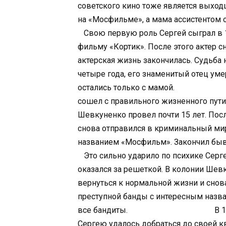
советского кино тоже является выход
на «Мосфильме», а мама ассистентом 
Свою первую роль Сергей сыграл в 13
фильму «Кортик». После этого актер сн
актерская жизнь закончилась. Судьба 
четыре года, его знаменитый отец умер
остались только с мамой.
Это
сошел с правильного жизненного пути.
Шевкуненко провел почти 15 лет. Посл
снова отправился в криминальный мир
названием «Мосфильм». Закончил бывш
Это сильно ударило по психике Сергея
оказался за решеткой. В колонии Шевк
вернуться к нормальной жизни и снов
преступной банды с интересным назва
все бандиты.
В 1995 году в под
Сергею удалось добраться до своей кв