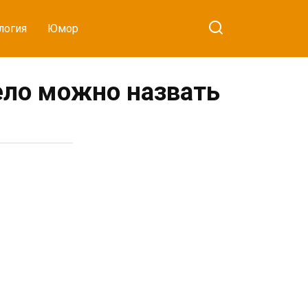
логия
Юмор
ело можно назвать