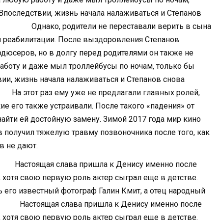
 Впоследствии, жизнь начала налаживаться и Степанов
 родители не переставали верить в сына
 и реабилитации. После выздоровления Степанов
одюсеров, но в долгу перед родителями он также не
работу и даже мыл троллейбусы по ночам, только бы
вии, жизнь начала налаживаться и Степанов снова
 ему уже не предлагали главных ролей,
е его также устраивали. После такого «падения» от
 найти ей достойную замену. Зимой 2017 года мир кино
в получил тяжелую травму позвоночника после того, как
в не дают.
Настоящая слава пришла к Денису именно после
 хотя свою первую роль актер сыграл еще в детстве.
ь его известный фотограф Галин Кмит, а отец народный
оящая слава пришла к Денису именно после
 хотя свою первую роль актер сыграл еще в детстве.