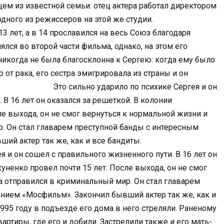
цем из известной семьи: отец актера работал директором
одного из режиссеров на этой же студии.
 лет, а в 14 прославился на весь Союз благодаря
ялся во второй части фильма, однако, на этом его
никогда не была благосклонна к Сергею: когда ему было
 от рака, его сестра эмигрировала из страны и он
 сильно ударило по психике Сергея и он
 В 16 лет он оказался за решеткой. В колонии
е выхода, он не смог вернуться к нормальной жизни и
. Он стал главарем преступной банды с интересным
ий актер так же, как и все бандиты.
 и он сошел с правильного жизненного пути. В 16 лет он
уненко провел почти 15 лет. После выхода, он не смог
а отправился в криминальный мир. Он стал главарем
нием «Мосфильм». Закончил бывший актер так же, как и
ъезде его дома в него стреляли. Раненому
артиры, где его и добили. Застрелили также и его мать-