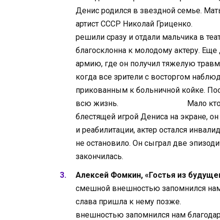
Денис родился в звездной семье. Мат
артист СССР Николай Гриценко.
О т
решили сразу и отдали мальчика в теа
благосклонна к молодому актеру. Еще
армию, где он получил тяжелую трав
когда все зрители с восторгом наблюд
прикованным к больничной койке. Пос
всю жизнь.
Мало кто знает, но 
блестящей игрой Дениса на экране, о
и реабилитации, актер остался инвал
не остановило. Он сыграл две эпизоди
закончилась.
Алексей Фомкин, «Гостья из будуще
смешной внешностью запомнился нам б
слава пришла к нему позже.
Этот 
внешностью запомнился нам благодаря