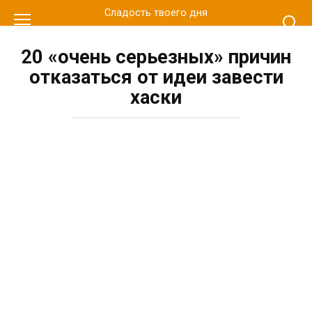
Перейти
Сладость твоего дня
к
контенту
20 «очень серьезных» причин
отказаться от идеи завести
хаски