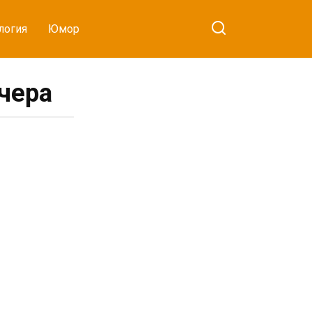
логия
Юмор
чера