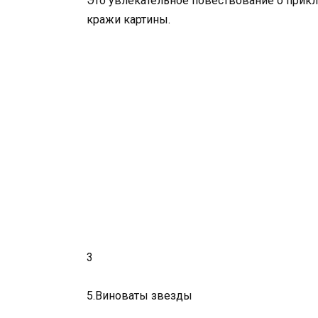
Это увлекательное повествование о прикл
кражи картины.
3
5.Виноваты звезды