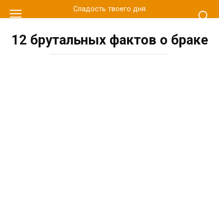
Перейти
Сладость твоего дня
к
контенту
12 брутальных фактов о браке