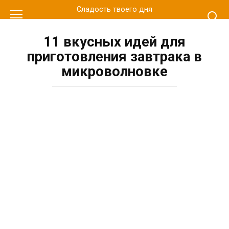
Перейти
Сладость твоего дня
к
контенту
11 вкусных идей для
приготовления завтрака в
микроволновке