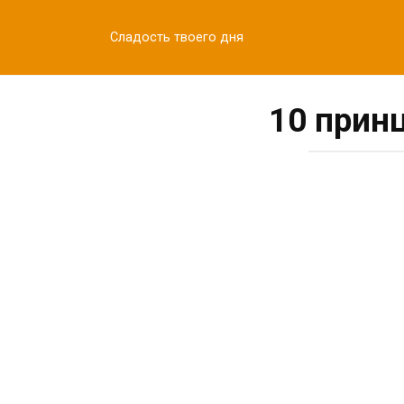
Перейти
к
Сладость твоего дня
контенту
10 прин