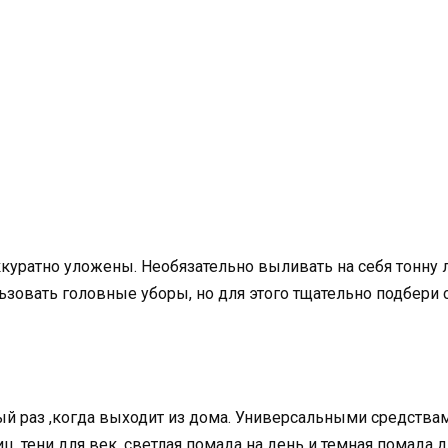
уратно уложены. Необязательно выливать на себя тонну ла
ьзовать головные уборы, но для этого тщательно подбери 
й раз ,когда выходит из дома. Универсальными средства
ц, тени для век, светлая помада на день и темная помада д