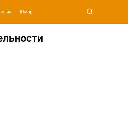
логия
Юмор
ельности