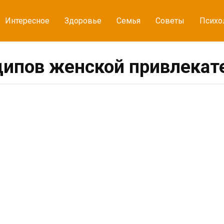
Интересное
Здоровье
Семья
Советы
Психо
ципов женской привлекат