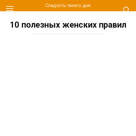
Перейти
Сладость твоего дня
к
контенту
10 полезных женских правил